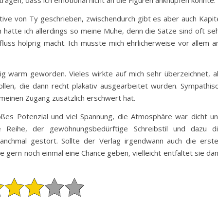
ragen, dass ich emotional nicht an die Figuren anknüpfen konnte.
tive von Ty geschrieben, zwischendurch gibt es aber auch Kapit
ch hatte ich allerdings so meine Mühe, denn die Sätze sind oft se
luss holprig macht. Ich musste mich ehrlicherweise vor allem 
chtig warm geworden. Vieles wirkte auf mich sehr überzeichnet, a
len, die dann recht plakativ ausgearbeitet wurden. Sympathis
 meinen Zugang zusätzlich erschwert hat.
oßes Potenzial und viel Spannung, die Atmosphäre war dicht u
e Reihe, der gewöhnungsbedürftige Schreibstil und dazu d
nchmal gestört. Sollte der Verlag irgendwann auch die erst
 gern noch einmal eine Chance geben, vielleicht entfaltet sie da