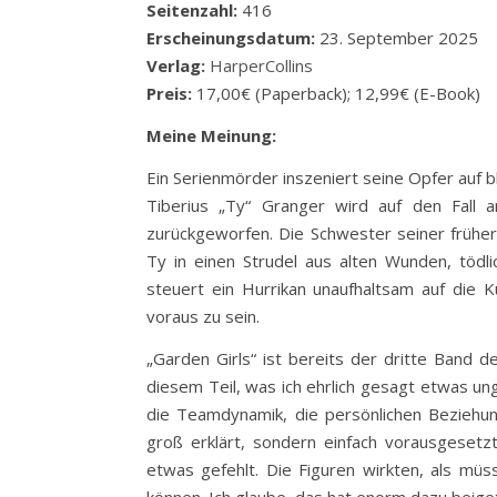
Seitenzahl:
416
Erscheinungsdatum:
23. September 2025
Verlag:
HarperCollins
Preis:
17,00€ (Paperback); 12,99€ (E-Book)
Meine Meinung:
Ein Serienmörder inszeniert seine Opfer auf 
Tiberius „Ty“ Granger wird auf den Fall 
zurückgeworfen. Die Schwester seiner frühe
Ty in einen Strudel aus alten Wunden, tödl
steuert ein Hurrikan unaufhaltsam auf die Kü
voraus zu sein.
„Garden Girls“ ist bereits der dritte Band d
diesem Teil, was ich ehrlich gesagt etwas ungl
die Teamdynamik, die persönlichen Beziehun
groß erklärt, sondern einfach vorausgesetz
etwas gefehlt. Die Figuren wirkten, als müs