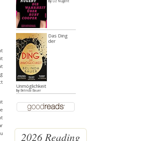
by
Liz Nugent
Das Ding
der
nt
it
ät
ig
tt
Unmöglichkeit
by
Belinda Bauer
it
de
ht
ar
2026 Reading
zu