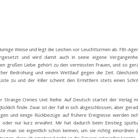
blumige Weise und legt die Leichen vor Leuchttürmen ab. FBI-Age
angesetzt und wird damit auch in seine eigene Vergangenhe
ren großen Liebe gehört zu den vermissten Frauen, und so ger
icher Bedrohung und einem Wettlauf gegen die Zeit. Gleichzeit
ste zu und der Killer scheint den Ermittlern stets einen Schri
er Strange Crimes Unit Reihe. Auf Deutsch startet der Verlag m
ücklich finde. Zwar ist der Fall in sich abgeschlossen, aber gera
gen und einige Rückbezüge auf frühere Ereignisse werden nic
t oder nur kurz erwähnt. Mir hat dadurch beim Einstieg spürb
ste man sie eigentlich schon kennen, um sie richtig einordnen 