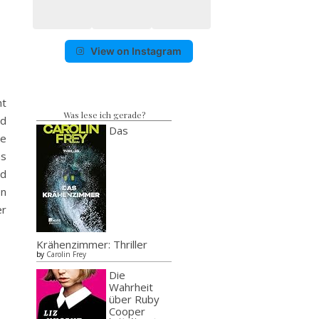
View on Instagram
ht
Was lese ich gerade?
nd
Das
de
as
nd
en
er
Krähenzimmer: Thriller
by
Carolin Frey
Die
Wahrheit
über Ruby
Cooper