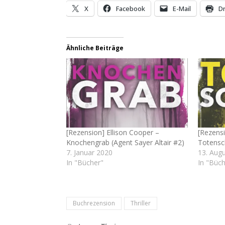
X
Facebook
E-Mail
D
Ähnliche Beiträge
[Rezension] Ellison Cooper –
[Rezensi
Knochengrab (Agent Sayer Altair #2)
Totensch
7. Januar 2020
13. Aug
In "Bücher"
In "Büch
Buchrezension
Thriller