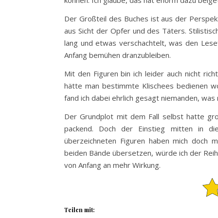
können. Ich glaube, das hat enorm dazu beiget
Der Großteil des Buches ist aus der Perspek
aus Sicht der Opfer und des Täters. Stilistis
lang und etwas verschachtelt, was den Lesef
Anfang bemühen dranzubleiben.
Mit den Figuren bin ich leider auch nicht ri
hätte man bestimmte Klischees bedienen wol
fand ich dabei ehrlich gesagt niemanden, was
Der Grundplot mit dem Fall selbst hatte gr
packend. Doch der Einstieg mitten in di
überzeichneten Figuren haben mich doch ma
beiden Bände übersetzen, würde ich der Reihe
von Anfang an mehr Wirkung.
Teilen mit: