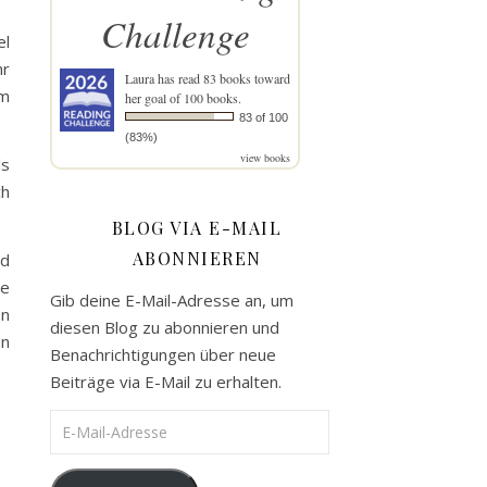
Challenge
el
hr
Laura
has read 83 books toward
am
her goal of 100 books.
83 of 100
(83%)
view books
ls
ch
BLOG VIA E-MAIL
ABONNIEREN
nd
ie
Gib deine E-Mail-Adresse an, um
en
diesen Blog zu abonnieren und
nn
Benachrichtigungen über neue
Beiträge via E-Mail zu erhalten.
E-Mail-Adresse