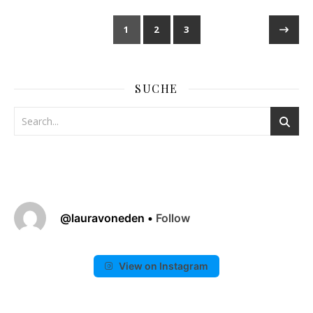
1
2
3
SUCHE
@
lauravoneden
•
Follow
View on Instagram