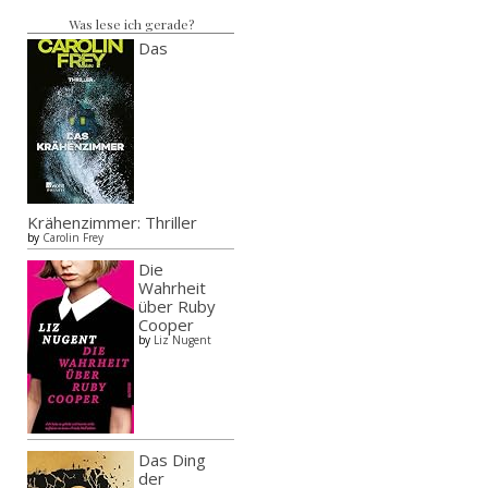
Was lese ich gerade?
Das
Krähenzimmer: Thriller
by
Carolin Frey
Die
Wahrheit
über Ruby
Cooper
by
Liz Nugent
Das Ding
der