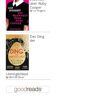
über Ruby
Cooper
by
Liz Nugent
Das Ding
der
Unmöglichkeit
by
Belinda Bauer