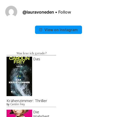
@
lauravoneden
•
Follow
View on Instagram
Was lese ich gerade?
Das
Krähenzimmer: Thriller
by
Carolin Frey
Die
Wahrheit