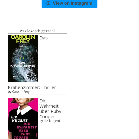
View on Instagram
Was lese ich gerade?
Das
Krähenzimmer: Thriller
by
Carolin Frey
Die
Wahrheit
über Ruby
Cooper
by
Liz Nugent