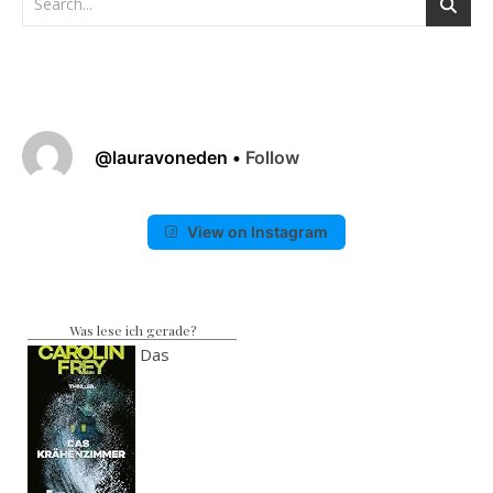
@
lauravoneden
•
Follow
View on Instagram
Was lese ich gerade?
Das