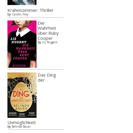
Krähenzimmer: Thriller
by
Carolin Frey
Die
Wahrheit
über Ruby
Cooper
by
Liz Nugent
Das Ding
der
Unmöglichkeit
by
Belinda Bauer