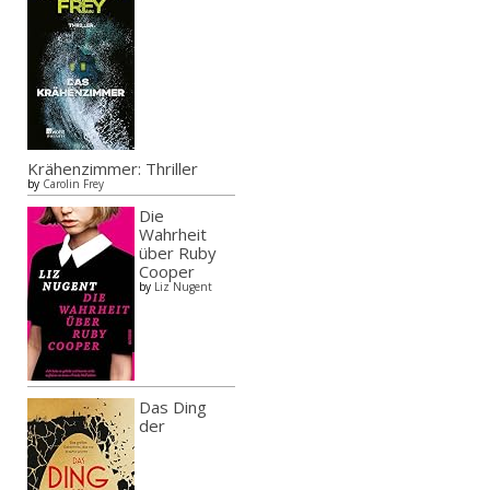
Krähenzimmer: Thriller
by
Carolin Frey
Die
Wahrheit
über Ruby
Cooper
by
Liz Nugent
Das Ding
der