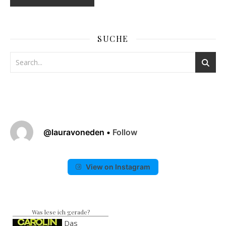
SUCHE
@
lauravoneden
•
Follow
View on Instagram
Was lese ich gerade?
Das