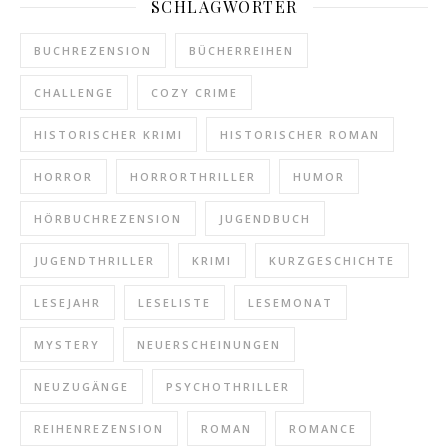
SCHLAGWÖRTER
BUCHREZENSION
BÜCHERREIHEN
CHALLENGE
COZY CRIME
HISTORISCHER KRIMI
HISTORISCHER ROMAN
HORROR
HORRORTHRILLER
HUMOR
HÖRBUCHREZENSION
JUGENDBUCH
JUGENDTHRILLER
KRIMI
KURZGESCHICHTE
LESEJAHR
LESELISTE
LESEMONAT
MYSTERY
NEUERSCHEINUNGEN
NEUZUGÄNGE
PSYCHOTHRILLER
REIHENREZENSION
ROMAN
ROMANCE