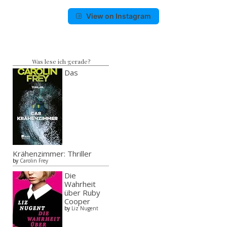
View on Instagram
Was lese ich gerade?
Das
Krähenzimmer: Thriller
by
Carolin Frey
Die
Wahrheit
über Ruby
Cooper
by
Liz Nugent