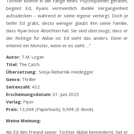
Tochter könnte in die Fänge eines Psychopathen geraten,
beginnt Ed, Ryans vermeintlich dunkle Vergangenheit
aufzudecken – während er seine eigene verbirgt. Doch je
tiefer Ed gräbt, desto weniger glaubt ihm seine Familie,
dass Ryan böse Absichten hat. Sie sind überzeugt, dass er
der Richtige für Abbie ist. Ed sieht das anders. Denn er
erkennt ein Monster, wenn er es sieht …“
Autor:
T.M. Logan
Titel:
The Catch
Übersetzung:
Sonja Rebernik-Heidegger
Genre:
Thriller
Seitenzahl:
432
Erscheinungsdatum:
01. Juni 2023
Verlag:
Piper
Preis:
13,00€ (Paperback); 9,99€ (E-Book)
Meine Meinung:
Als Ed den Freund seiner Tochter Abbie kennenlernt, hat er