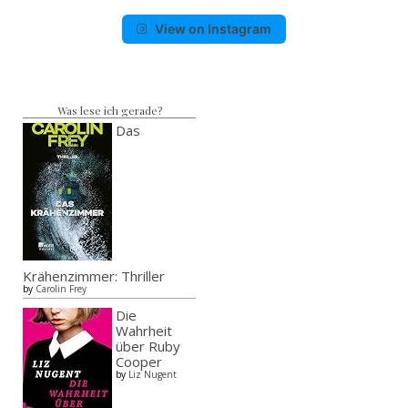
View on Instagram
Was lese ich gerade?
Das
Krähenzimmer: Thriller
by
Carolin Frey
Die
Wahrheit
über Ruby
Cooper
by
Liz Nugent