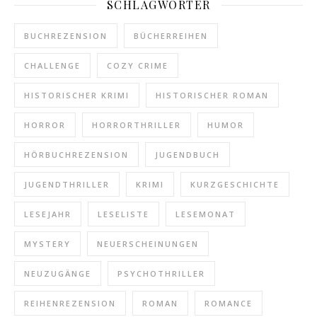
SCHLAGWÖRTER
BUCHREZENSION
BÜCHERREIHEN
CHALLENGE
COZY CRIME
HISTORISCHER KRIMI
HISTORISCHER ROMAN
HORROR
HORRORTHRILLER
HUMOR
HÖRBUCHREZENSION
JUGENDBUCH
JUGENDTHRILLER
KRIMI
KURZGESCHICHTE
LESEJAHR
LESELISTE
LESEMONAT
MYSTERY
NEUERSCHEINUNGEN
NEUZUGÄNGE
PSYCHOTHRILLER
REIHENREZENSION
ROMAN
ROMANCE