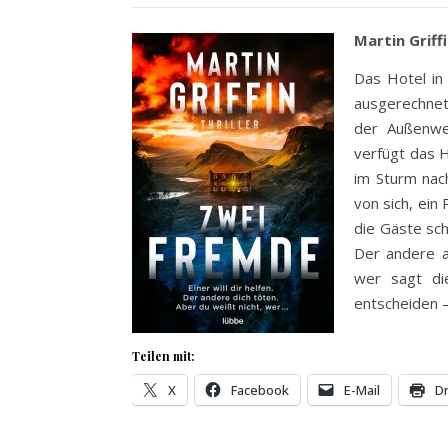
Martin Griff
Das Hotel in
ausgerechnet
der Außenwel
verfügt das 
im Sturm nac
von sich, ein
die Gäste sch
Der andere a
wer sagt die
entscheiden 
Teilen mit:
X
Facebook
E-Mail
D