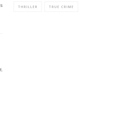
ts
THRILLER
TRUE CRIME
t.