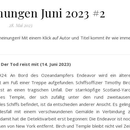
ungen Juni 2023 #2
28. Mai 2023
einungen! Mit einem Klick auf Autor und Titel kommt ihr wie imm
Der Tod reist mit (14. Juni 2023)
24: An Bord des Ozeandampfers Endeavor wird ein älter
 am Fuß einer Treppe aufgefunden. Schiffsoffizier Timothy Bir
st an einen tragischen Unfall. Der starrköpfige Scotland-Yar
mes Temple, der sich zufällig unter den rund zweitause
s Schiffs befindet, ist da entschieden anderer Ansicht. Es gelin
esfall mit einem verschwundenen Gemälde in Verbindung 
 damit hat die Detektivarbeit erst begonnen: Die Endeavor ist no
en von New York entfernt. Birch und Temple bleibt nicht viel Zei