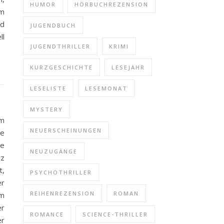
HUMOR
HÖRBUCHREZENSION
um
nd
JUGENDBUCH
ll
JUGENDTHRILLER
KRIMI
KURZGESCHICHTE
LESEJAHR
LESELISTE
LESEMONAT
MYSTERY
em
NEUERSCHEINUNGEN
se
ie
NEUZUGÄNGE
rz
t,
PSYCHOTHRILLER
er
REIHENREZENSION
ROMAN
om
er
ROMANCE
SCIENCE-THRILLER
er