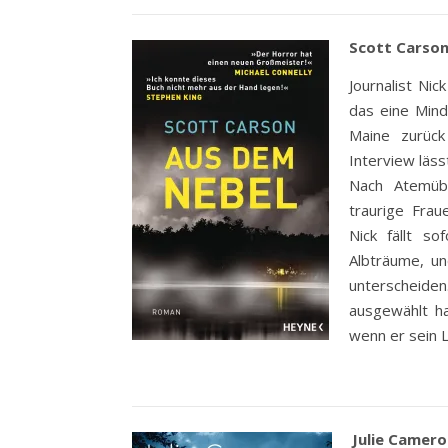
Scott Carson
Journalist Nic
das eine Mindf
Maine zurück
Interview läss
Nach Atemüb
traurige Frau
Nick fällt s
Albträume, un
unterscheiden
ausgewählt h
wenn er sein L
Julie Cameron