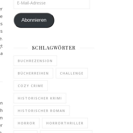
E-Mail-Adresse
er
ne
Abonnieren
ms
as
e.
gt
SCHLAGWÖRTER
ja
BUCHREZENSION
BÜCHERREIHEN
CHALLENGE
COZY CRIME
HISTORISCHER KRIMI
nn
ch
HISTORISCHER ROMAN
um
HORROR
HORRORTHRILLER
er
n,