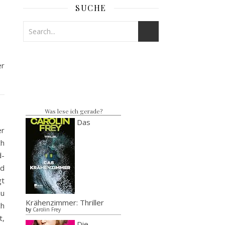
SUCHE
er
Was lese ich gerade?
Das
er
ch
d-
nd
gt
zu
Krähenzimmer: Thriller
ch
by
Carolin Frey
t,
Die