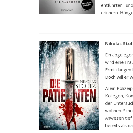
entführten un
erinnern. Häng
Nikolas Stol
Ein abgelegen
wird eine Fra
Ermittlungen 
Doch will er 
Allein Polize
Kollegen, Kom
der Untersuc
wohnen. Schon
Anwesen tief 
bereits als n