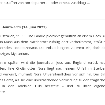
r straffrei von Bord spaziert – oder erneut zuschlägt …
 Heimwärts (14. Juni 2023)
Australien, 1959: Eine Familie picknickt gemütlich an einem Bach. A
in Mann aus dem Nachbarort zufällig dort vorbeikommt, stößt 
terndes Todesszenario. Die Polizei beginnt zu ermitteln, doch d
einziges Mysterium.
ahre später wird die Journalistin Jess aus England zurück na
ufen. Ihre Großmutter Nora liegt nach einem Unfall im Sterbe
 verwirrt, murmelt Nora Unverständliches vor sich hin. Der Si
 Jess erst, als sie eine überraschende Verbindung zu den tragisch
n in den Adelaide Hills herstellt – und zu ihrer eigen
hte.