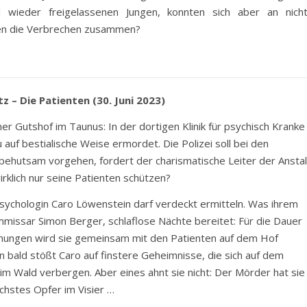
d wieder freigelassenen Jungen, konnten sich aber an nich
en die Verbrechen zusammen?
tz – Die Patienten (30. Juni 2023)
er Gutshof im Taunus: In der dortigen Klinik für psychisch Kranke
u auf bestialische Weise ermordet. Die Polizei soll bei den
behutsam vorgehen, fordert der charismatische Leiter der Anstal
wirklich nur seine Patienten schützen?
ipsychologin Caro Löwenstein darf verdeckt ermitteln. Was ihrem
missar Simon Berger, schlaflose Nächte bereitet: Für die Dauer
hungen wird sie gemeinsam mit den Patienten auf dem Hof
 bald stößt Caro auf finstere Geheimnisse, die sich auf dem
im Wald verbergen. Aber eines ahnt sie nicht: Der Mörder hat sie
ächstes Opfer im Visier …