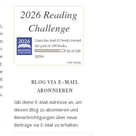
2026 Reading
Challenge
n,
in
Laura
has read 82 books toward
im
her goal of 100 books.
n.
82 of 100
ne
(82%)
view books
t,
ie
ät
BLOG VIA E-MAIL
on
ABONNIEREN
s,
Gib deine E-Mail-Adresse an, um
diesen Blog zu abonnieren und
Benachrichtigungen über neue
Beiträge via E-Mail zu erhalten.