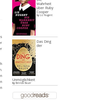
Wahrheit
über Ruby
Cooper
by
Liz Nugent
ls
Das Ding
er
der
er
ch
n.
nn
Unmöglichkeit
en
by
Belinda Bauer
en