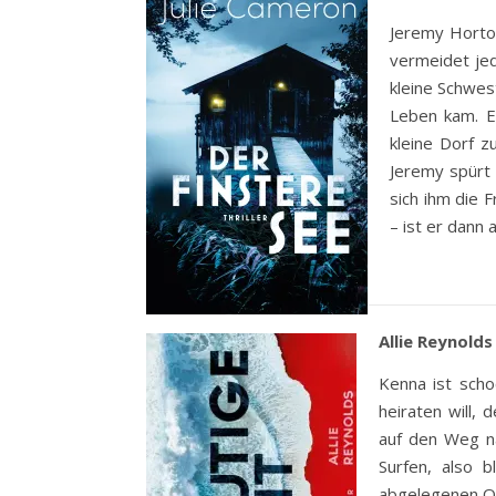
Jeremy Horton
vermeidet je
kleine Schwes
Leben kam. Er
kleine Dorf z
Jeremy spürt 
sich ihm die 
– ist er dann
Allie Reynolds
Kenna ist scho
heiraten will,
auf den Weg n
Surfen, also b
abgelegenen Ost