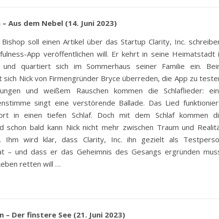
 – Aus dem Nebel (14. Juni 2023)
k Bishop soll einen Artikel über das Startup Clarity, Inc. schreibe
ulness-App veröffentlichen will. Er kehrt in seine Heimatstadt 
 und quartiert sich im Sommerhaus seiner Familie ein. Be
t sich Nick von Firmengründer Bryce überreden, die App zu teste
ungen und weißem Rauschen kommen die Schlaflieder: ei
enstimme singt eine verstörende Ballade. Das Lied funktionier
ofort in einen tiefen Schlaf. Doch mit dem Schlaf kommen d
d schon bald kann Nick nicht mehr zwischen Traum und Realit
. Ihm wird klar, dass Clarity, Inc. ihn gezielt als Testpers
at – und dass er das Geheimnis des Gesangs ergründen mus
eben retten will …
 – Der finstere See (21. Juni 2023)