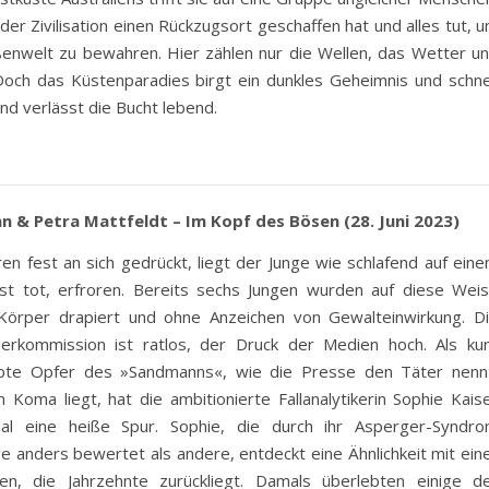
 der Zivilisation einen Rückzugsort geschaffen hat und alles tut, 
ßenwelt zu bewahren. Hier zählen nur die Wellen, das Wetter u
Doch das Küstenparadies birgt ein dunkles Geheimnis und schne
and verlässt die Bucht lebend.
n & Petra Mattfeldt – Im Kopf des Bösen (28. Juni 2023)
n fest an sich gedrückt, liegt der Junge wie schlafend auf ein
ist tot, erfroren. Bereits sechs Jungen wurden auf diese Wei
Körper drapiert und ohne Anzeichen von Gewalteinwirkung. D
erkommission ist ratlos, der Druck der Medien hoch. Als ku
ebte Opfer des »Sandmanns«, wie die Presse den Täter nenn
 Koma liegt, hat die ambitionierte Fallanalytikerin Sophie Kais
l eine heiße Spur. Sophie, die durch ihr Asperger-Syndr
anders bewertet als andere, entdeckt eine Ähnlichkeit mit ein
en, die Jahrzehnte zurückliegt. Damals überlebten einige d