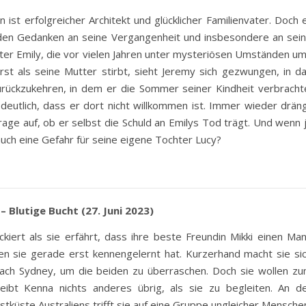
 ist erfolgreicher Architekt und glücklicher Familienvater. Doch 
den Gedanken an seine Vergangenheit und insbesondere an sei
ter Emily, die vor vielen Jahren unter mysteriösen Umständen u
st als seine Mutter stirbt, sieht Jeremy sich gezwungen, in d
urückzukehren, in dem er die Sommer seiner Kindheit verbracht
deutlich, dass er dort nicht willkommen ist. Immer wieder drän
Frage auf, ob er selbst die Schuld an Emilys Tod trägt. Und wenn 
 auch eine Gefahr für seine eigene Tochter Lucy?
 – Blutige Bucht (27. Juni 2023)
ckiert als sie erfährt, dass ihre beste Freundin Mikki einen Ma
 den sie gerade erst kennengelernt hat. Kurzerhand macht sie si
ach Sydney, um die beiden zu überraschen. Doch sie wollen z
leibt Kenna nichts anderes übrig, als sie zu begleiten. An d
küste Australiens trifft sie auf eine Gruppe ungleicher Mensche