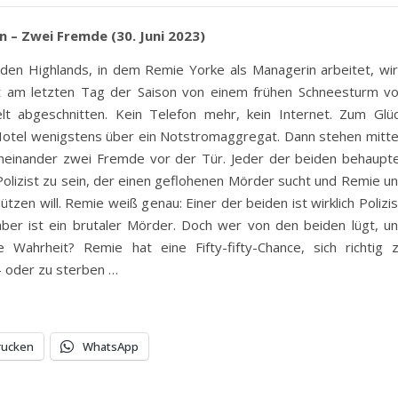
in – Zwei Fremde (30. Juni 2023)
 den Highlands, in dem Remie Yorke als Managerin arbeitet, wi
 am letzten Tag der Saison von einem frühen Schneesturm v
t abgeschnitten. Kein Telefon mehr, kein Internet. Zum Glü
Hotel wenigstens über ein Notstromaggregat. Dann stehen mitt
heinander zwei Fremde vor der Tür. Jeder der beiden behaupt
 Polizist zu sein, der einen geflohenen Mörder sucht und Remie u
ützen will. Remie weiß genau: Einer der beiden ist wirklich Polizis
ber ist ein brutaler Mörder. Doch wer von den beiden lügt, u
 Wahrheit? Remie hat eine Fifty-fifty-Chance, sich richtig 
– oder zu sterben …
rucken
WhatsApp