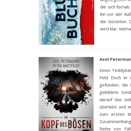
die sich fernab
ihn vor der Au
die Gezeiten. 
wird klar: niem
Axel Peterman
Einen Teddybäre
Feld. Doch er 
gefunden, die 
gebildete Sond
darauf das si
überlebt und im
zum ersten Ma
Zusammenhänge 
Reihe von Fäll