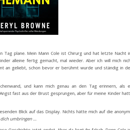
n Tag plane. Mein Mann Cole ist Chirurg und hat letzte Nacht 
nder alleine fertig gemacht, mal wieder. Aber ich will mich nic
t an geliebt, schon bevor er berühmt wurde und ständig in d
üchenwand, und kann mich genau an den Tag erinnern, als 
ngst fast aus der Brust gesprungen, aber für meine Kinder hat
esenden Blick auf das Display. Nichts hätte mich auf die anony
 dich umbringen …
iese Geschichte jetzt endet. Aber da liegt ihr falsch. Denn Cole i