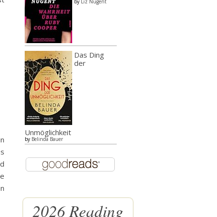
by
Liz Nugent
Das Ding
der
Unmöglichkeit
in
by
Belinda Bauer
es
nd
re
en
2026 Reading