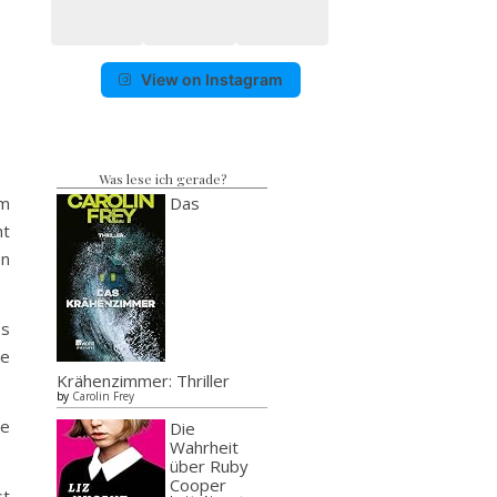
View on Instagram
Was lese ich gerade?
im
Das
ht
en
es
te
Krähenzimmer: Thriller
by
Carolin Frey
me
Die
Wahrheit
über Ruby
Cooper
st