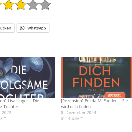
rucken
WhatsApp
on] Lisa Unger – Die
[Rezension] Freida McFadden – Sie
e Tochter
wird dich finden
r 2022
8. Dezember 2024
er"
In "Bücher"