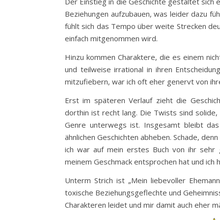
Der Einstieg in die Geschichte gestaltet sich 
Beziehungen aufzubauen, was leider dazu füh
fühlt sich das Tempo über weite Strecken deutl
einfach mitgenommen wird.
Hinzu kommen Charaktere, die es einem nicht 
und teilweise irrational in ihren Entscheidu
mitzufiebern, war ich oft eher genervt von ih
Erst im späteren Verlauf zieht die Geschic
dorthin ist recht lang. Die Twists sind solid
Genre unterwegs ist. Insgesamt bleibt das 
ähnlichen Geschichten abheben. Schade, denn 
ich war auf mein erstes Buch von ihr sehr ge
meinem Geschmack entsprochen hat und ich h
Unterm Strich ist „Mein liebevoller Ehemann
toxische Beziehungsgeflechte und Geheimnis
Charakteren leidet und mir damit auch eher mä