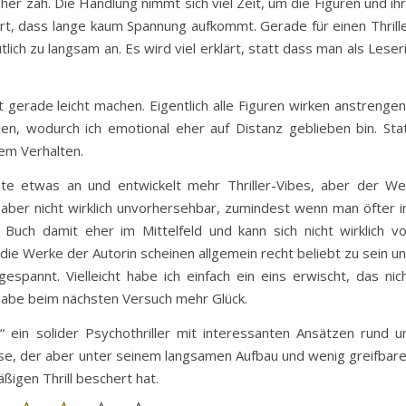
eher zäh. Die Handlung nimmt sich viel Zeit, um die Figuren und ih
rt, dass lange kaum Spannung aufkommt. Gerade für einen Thrill
ich zu langsam an. Es wird viel erklärt, statt dass man als Leser
gerade leicht machen. Eigentlich alle Figuren wirken anstrenge
ngen, wodurch ich emotional eher auf Distanz geblieben bin. Sta
rem Verhalten.
hte etwas an und entwickelt mehr Thriller-Vibes, aber der W
e, aber nicht wirklich unvorhersehbar, zumindest wenn man öfter 
Buch damit eher im Mittelfeld und kann sich nicht wirklich v
die Werke der Autorin scheinen allgemein recht beliebt zu sein u
spannt. Vielleicht habe ich einfach ein eins erwischt, das nic
abe beim nächsten Versuch mehr Glück.
“ ein solider Psychothriller mit interessanten Ansätzen rund 
se, der aber unter seinem langsamen Aufbau und wenig greifbar
ßigen Thrill beschert hat.