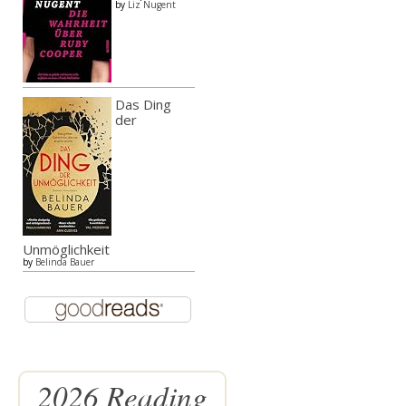
by
Liz Nugent
Das Ding
der
Unmöglichkeit
by
Belinda Bauer
2026 Reading