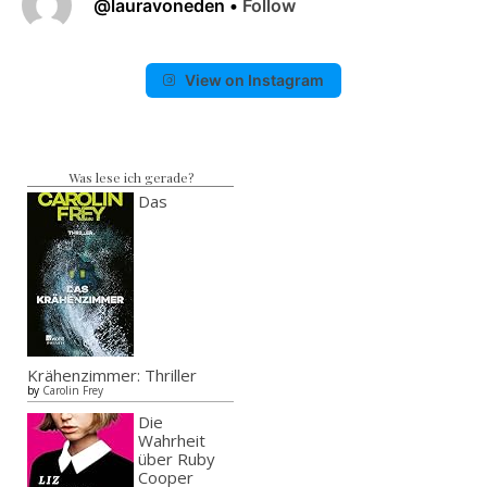
@
lauravoneden
•
Follow
View on Instagram
Was lese ich gerade?
Das
Krähenzimmer: Thriller
by
Carolin Frey
Die
Wahrheit
über Ruby
Cooper