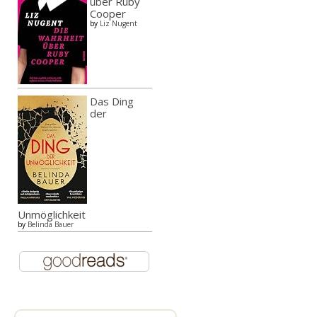
über Ruby
Cooper
by
Liz Nugent
Das Ding
der
Unmöglichkeit
by
Belinda Bauer