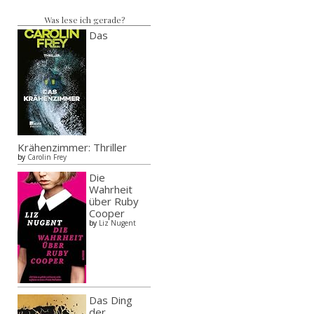
Was lese ich gerade?
Das
Krähenzimmer: Thriller
by
Carolin Frey
Die
Wahrheit
über Ruby
Cooper
by
Liz Nugent
Das Ding
der