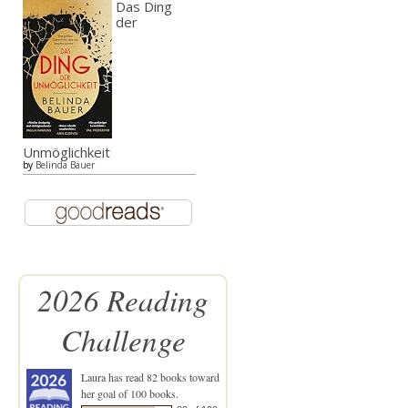
Das Ding
der
Unmöglichkeit
by
Belinda Bauer
2026 Reading
Challenge
Laura
has read 82 books toward
her goal of 100 books.