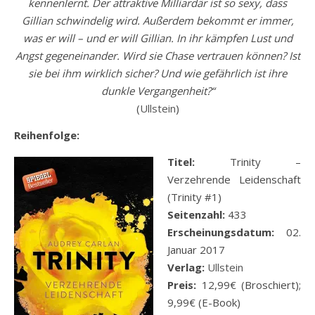
kennenlernt. Der attraktive Milliardär ist so sexy, dass
Gillian schwindelig wird. Außerdem bekommt er immer,
was er will – und er will Gillian. In ihr kämpfen Lust und
Angst gegeneinander. Wird sie Chase vertrauen können? Ist
sie bei ihm wirklich sicher? Und wie gefährlich ist ihre
dunkle Vergangenheit?“
(
Ullstein
)
Reihenfolge:
Titel:
Trinity –
Verzehrende Leidenschaft
(Trinity #1)
Seitenzahl:
433
Erscheinungsdatum:
02.
Januar 2017
Verlag:
Ullstein
Preis:
12,99€ (Broschiert);
9,99€ (E-Book)