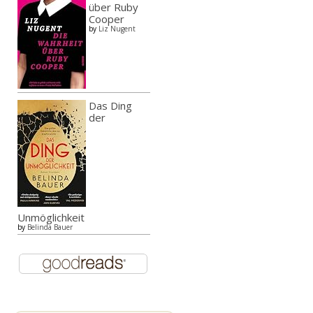
über Ruby
Cooper
by
Liz Nugent
Das Ding
der
Unmöglichkeit
by
Belinda Bauer