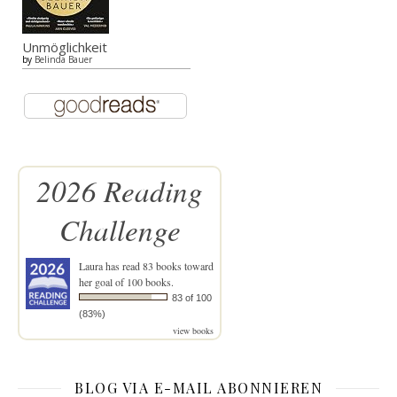
Unmöglichkeit
by
Belinda Bauer
2026 Reading
Challenge
Laura
has read 83 books toward
her goal of 100 books.
83 of 100
(83%)
view books
BLOG VIA E-MAIL ABONNIEREN