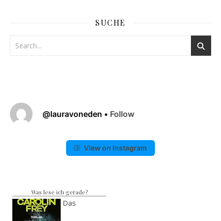
SUCHE
@
lauravoneden
•
Follow
View on Instagram
Was lese ich gerade?
Das