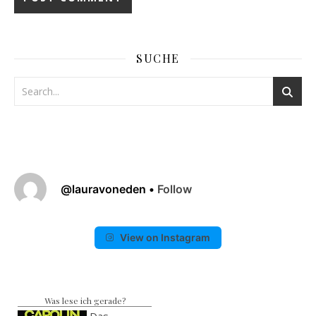
SUCHE
@
lauravoneden
•
Follow
View on Instagram
Was lese ich gerade?
Das