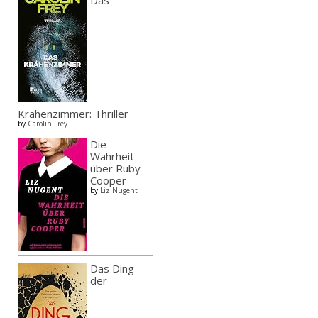
Krähenzimmer: Thriller
by
Carolin Frey
Die
Wahrheit
über Ruby
Cooper
by
Liz Nugent
Das Ding
der