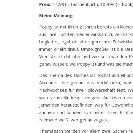
Preis:
14,99€ (Taschenbuch); 10,99€ (E-Book
Meine Meinung:
Poppy ist mit ihren 2 Jahren bereits ein kleine
aus, ihre Tochter medienwirksam zu vermarkt
begleitet, egal ob altersgerechte Entwickl
immer direkt drauf. Umso größer ist die Be
Wer steckt dahinter und wie soll man den K
genau wissen, wo Poppy ist und was sie mac
Das Thema des Buches ist höchst aktuell und 
Accounts, die genau das verkörpern, was 
Nachwuchses für ihre Followerschaft fest. Wa
wo es zum Kindergarten geht. Auch wenn vielle
jemanden herauszufinden, was für Gewohnheit
anonym und können sich hinter ihren Profil
Niemand weiß, wer genau zuguckt.
Thematisch werden vor allem zwei Sachen rel