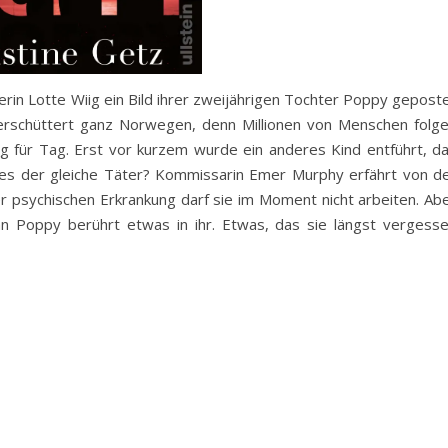
rin Lotte Wiig ein Bild ihrer zweijährigen Tochter Poppy gepost
 erschüttert ganz Norwegen, denn Millionen von Menschen folg
ür Tag. Erst vor kurzem wurde ein anderes Kind entführt, d
t es der gleiche Täter? Kommissarin Emer Murphy erfährt von d
 psychischen Erkrankung darf sie im Moment nicht arbeiten. Ab
nn Poppy berührt etwas in ihr. Etwas, das sie längst vergess