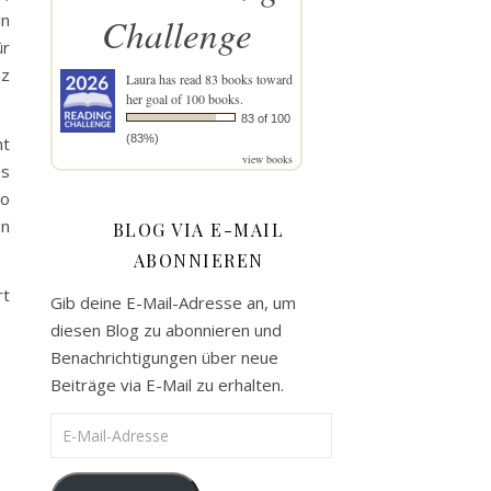
in
Challenge
ür
nz
Laura
has read 83 books toward
her goal of 100 books.
83 of 100
(83%)
nt
view books
es
so
en
BLOG VIA E-MAIL
ABONNIEREN
rt
Gib deine E-Mail-Adresse an, um
diesen Blog zu abonnieren und
Benachrichtigungen über neue
Beiträge via E-Mail zu erhalten.
E-Mail-Adresse