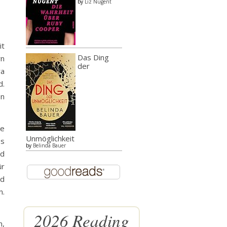
by
Liz Nugent
it
Das Ding
rn
der
ra
d.
en
ge
Unmöglichkeit
es
by
Belinda Bauer
nd
ür
nd
n.
2026 Reading
n,