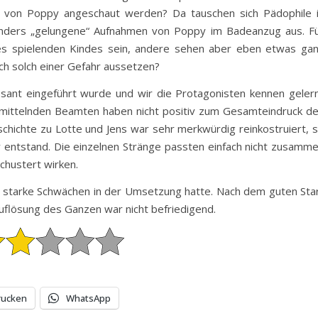
er von Poppy angeschaut werden? Da tauschen sich Pädophile 
nders „gelungene“ Aufnahmen von Poppy im Badeanzug aus. F
nes spielenden Kindes sein, andere sehen aber eben etwas ga
ich solch einer Gefahr aussetzen?
sant eingeführt wurde und wir die Protagonisten kennen geler
 ermittelnden Beamten haben nicht positiv zum Gesamteindruck d
chichte zu Lotte und Jens war sehr merkwürdig reinkostruiert, 
 entstand. Die einzelnen Stränge passten einfach nicht zusamm
chustert wirken.
ch starke Schwächen in der Umsetzung hatte. Nach dem guten Sta
Auflösung des Ganzen war nicht befriedigend.
rucken
WhatsApp