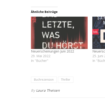
Ähnliche Beiträge
Neuerscheinungen Juni 2022
Neuersc
29. Mai 2022
25. Juni
In "Bücher"
In "Büch
Buchrezension
Thriller
By
Laura Theisen