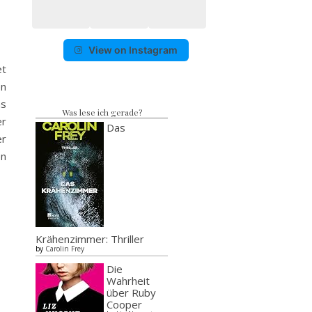
View on Instagram
et
en
as
Was lese ich gerade?
er
Das
er
en
Krähenzimmer: Thriller
by
Carolin Frey
Die
Wahrheit
über Ruby
Cooper