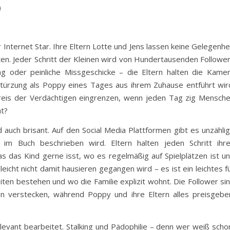
)
r Internet Star. Ihre Eltern Lotte und Jens lassen keine Gelegenhe
en. Jeder Schritt der Kleinen wird von Hundertausenden Followe
ung oder peinliche Missgeschicke – die Eltern halten die Kame
stürzung als Poppy eines Tages aus ihrem Zuhause entführt wir
reis der Verdächtigen eingrenzen, wenn jeden Tag zig Mensch
ht?
auch brisant. Auf den Social Media Plattformen gibt es unzähli
im Buch beschrieben wird. Eltern halten jeden Schritt ihr
s das Kind gerne isst, wo es regelmäßig auf Spielplätzen ist u
icht nicht damit hausieren gegangen wird – es ist ein leichtes f
en bestehen und wo die Familie explizit wohnt. Die Follower si
en verstecken, während Poppy und ihre Eltern alles preisgebe
evant bearbeitet. Stalking und Pädophilie – denn wer weiß scho