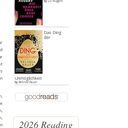
by
Liz Nugent
Das Ding
der
hr
nd
ar
st
os
nn
Unmöglichkeit
by
Belinda Bauer
n.
ie
n,
n,
2026 Reading
in