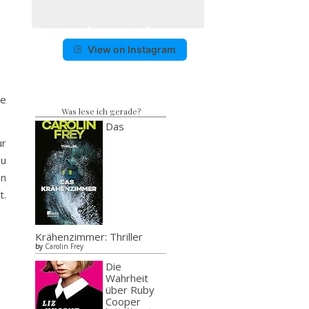
View on Instagram
ie
Was lese ich gerade?
Das
ur
zu
hn
t.
Krähenzimmer: Thriller
by
Carolin Frey
Die
Wahrheit
über Ruby
Cooper