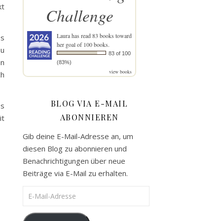
kt
Challenge
Laura
has read 83 books toward
es
her goal of 100 books.
zu
83 of 100
nn
(83%)
view books
ch
BLOG VIA E-MAIL
es
ABONNIEREN
it
Gib deine E-Mail-Adresse an, um
diesen Blog zu abonnieren und
Benachrichtigungen über neue
Beiträge via E-Mail zu erhalten.
E-Mail-Adresse