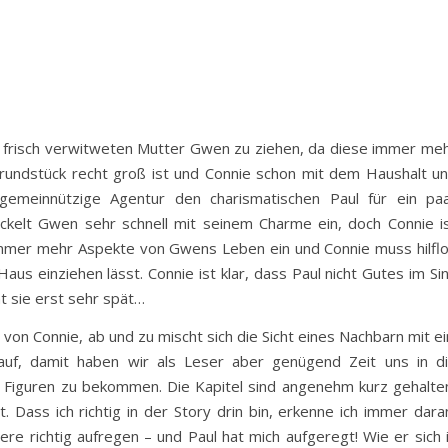
rer frisch verwitweten Mutter Gwen zu ziehen, da diese immer me
ndstück recht groß ist und Connie schon mit dem Haushalt u
e gemeinnützige Agentur den charismatischen Paul für ein pa
wickelt Gwen sehr schnell mit seinem Charme ein, doch Connie i
in immer mehr Aspekte von Gwens Leben ein und Connie muss hilfl
aus einziehen lässt. Connie ist klar, dass Paul nicht Gutes im Si
 sie erst sehr spät…
von Connie, ab und zu mischt sich die Sicht eines Nachbarn mit ei
auf, damit haben wir als Leser aber genügend Zeit uns in d
ie Figuren zu bekommen. Die Kapitel sind angenehm kurz gehalte
 Dass ich richtig in der Story drin bin, erkenne ich immer dara
ere richtig aufregen – und Paul hat mich aufgeregt! Wie er sich 