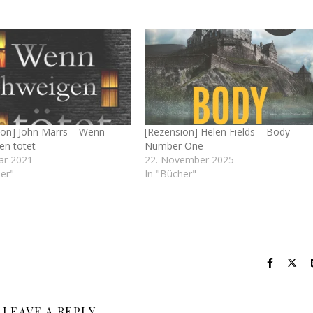
ion] John Marrs – Wenn
[Rezension] Helen Fields – Body
en tötet
Number One
ar 2021
22. November 2025
er"
In "Bücher"
LEAVE A REPLY