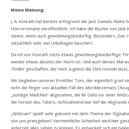
Meine Meinung:
J. A. Konrath hat bereits erfolgreich die Jack-Daniels-Rei
Horrorromane veröffentlicht. Ich habe die Bücher von Jack Kil
Genre, wenn auch gewöhnungsbedürftig. Besonders ‚Das Hot
tatsächlich sehr viel Unbehagen beschert.
Da ich von Konrath stets etwas gewöhnungsbedürftige Thri
wieder etwas abseits der Norm ist. Und auch dieses Mal wur
Thriller geschaffen, der mich zugleich die Stirn runzeln läss
Wir begleiten unseren Ermittler Tom, der eigentlich grad se
nicht die Finger von aktuellen Fall des Morddezernats Chic
„sündige Mädchen“ abgesehen, die ihr Geld vor einer Webc
die Fersen des Täters, nichtsahnend wie tief die Abgründe i
„Webcam“ spielt sehr gekonnt mit dem Thema der Digitalisie
von uns preisgeben? Vermeintliche Sicherheit wird hier gan
jederzeit alles sehen zu können. Es entwickelt sich ein bek