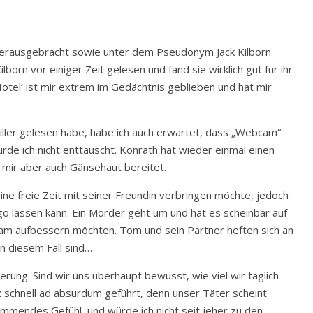
he herausgebracht sowie unter dem Pseudonym Jack Kilborn
born vor einiger Zeit gelesen und fand sie wirklich gut für ihr
el‘ ist mir extrem im Gedächtnis geblieben und hat mir
ller gelesen habe, habe ich auch erwartet, dass „Webcam“
de ich nicht enttäuscht. Konrath hat wieder einmal einen
t, mir aber auch Gänsehaut bereitet.
ine freie Zeit mit seiner Freundin verbringen möchte, jedoch
ago lassen kann. Ein Mörder geht um und hat es scheinbar auf
am aufbessern möchten. Tom und sein Partner heften sich an
n diesem Fall sind…
rung. Sind wir uns überhaupt bewusst, wie viel wir täglich
z schnell ad absurdum geführt, denn unser Täter scheint
lemmendes Gefühl, und würde ich nicht seit jeher zu den