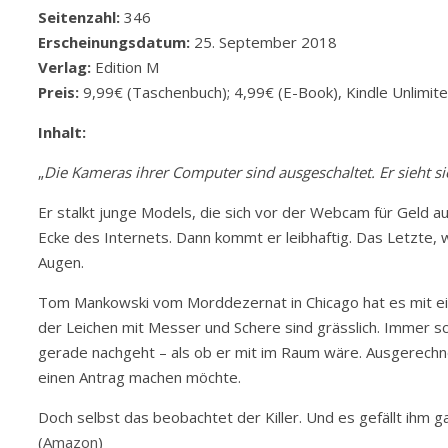
Seitenzahl:
346
Erscheinungsdatum:
25. September 2018
Verlag:
Edition M
Preis:
9,99€ (Taschenbuch); 4,99€ (E-Book), Kindle Unlimit
Inhalt:
„
Die Kameras ihrer Computer sind ausgeschaltet. Er sieht s
Er stalkt junge Models, die sich vor der Webcam für Geld au
Ecke des Internets. Dann kommt er leibhaftig. Das Letzte, w
Augen.
Tom Mankowski vom Morddezernat in Chicago hat es mit ei
der Leichen mit Messer und Schere sind grässlich. Immer s
gerade nachgeht – als ob er mit im Raum wäre. Ausgerechnet
einen Antrag machen möchte.
Doch selbst das beobachtet der Killer. Und es gefällt ihm gar
(
Amazon
)