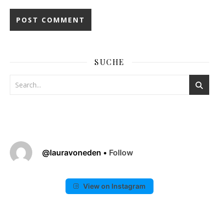
SUCHE
@
lauravoneden
•
Follow
View on Instagram