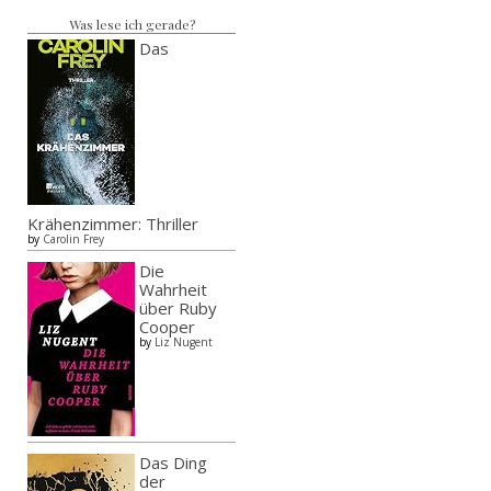
Was lese ich gerade?
Das
Krähenzimmer: Thriller
by
Carolin Frey
Die
Wahrheit
über Ruby
Cooper
by
Liz Nugent
Das Ding
der