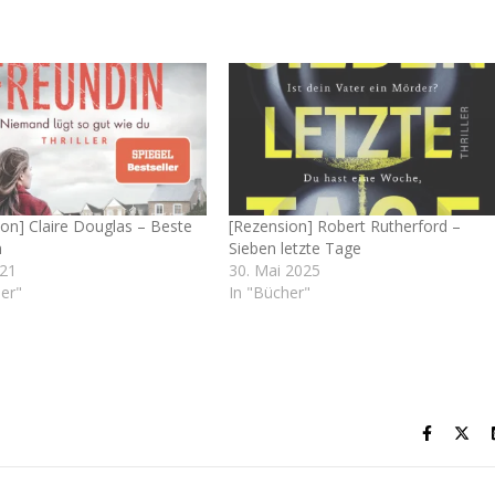
on] Claire Douglas – Beste
[Rezension] Robert Rutherford –
n
Sieben letzte Tage
021
30. Mai 2025
er"
In "Bücher"