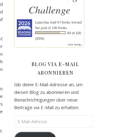
nd
Challenge
nd
uf
Laura
has read 83 books toward
her goal of 100 books.
83 of 100
st
(83%)
view books
er
en
ch
BLOG VIA E-MAIL
an
ABONNIEREN
Gib deine E-Mail-Adresse an, um
so
diesen Blog zu abonnieren und
ne
Benachrichtigungen über neue
es
Beiträge via E-Mail zu erhalten.
ge
E-Mail-Adresse
e.