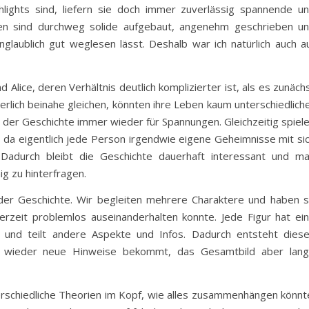
ighlights sind, liefern sie doch immer zuverlässig spannende u
ten sind durchweg solide aufgebaut, angenehm geschrieben u
unglaublich gut weglesen lässt. Deshalb war ich natürlich auch a
 Alice, deren Verhältnis deutlich komplizierter ist, als es zunäch
erlich beinahe gleichen, könnten ihre Leben kaum unterschiedlich
 der Geschichte immer wieder für Spannungen. Gleichzeitig spiel
e, da eigentlich jede Person irgendwie eigene Geheimnisse mit si
 Dadurch bleibt die Geschichte dauerhaft interessant und m
ig zu hinterfragen.
der Geschichte. Wir begleiten mehrere Charaktere und haben 
erzeit problemlos auseinanderhalten konnte. Jede Figur hat ei
und teilt andere Aspekte und Infos. Dadurch entsteht dies
r wieder neue Hinweise bekommt, das Gesamtbild aber lan
erschiedliche Theorien im Kopf, wie alles zusammenhängen könnt