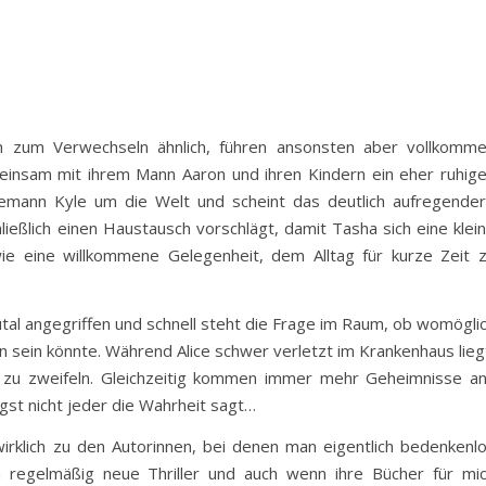
h zum Verwechseln ähnlich, führen ansonsten aber vollkomm
insam mit ihrem Mann Aaron und ihren Kindern ein eher ruhig
 Ehemann Kyle um die Welt und scheint das deutlich aufregende
ließlich einen Haustausch vorschlägt, damit Tasha sich eine klei
ie eine willkommene Gelegenheit, dem Alltag für kurze Zeit 
al angegriffen und schnell steht die Frage im Raum, ob womögli
n sein könnte. Während Alice schwer verletzt im Krankenhaus lieg
zu zweifeln. Gleichzeitig kommen immer mehr Geheimnisse a
ngst nicht jeder die Wahrheit sagt…
wirklich zu den Autorinnen, bei denen man eigentlich bedenkenl
ich regelmäßig neue Thriller und auch wenn ihre Bücher für mi