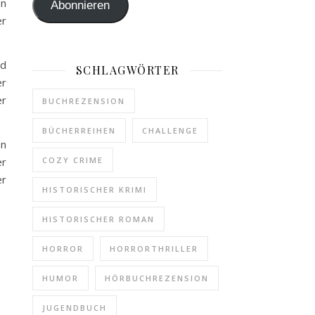
on
Abonnieren
er
nd
SCHLAGWÖRTER
er
er
BUCHREZENSION
BÜCHERREIHEN
CHALLENGE
on
er
COZY CRIME
er
HISTORISCHER KRIMI
HISTORISCHER ROMAN
HORROR
HORRORTHRILLER
HUMOR
HÖRBUCHREZENSION
JUGENDBUCH