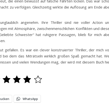
eut, die einen bewusst auf falsche Fährten locken. Das war sch
acht zu verfolgen. Gleichzeitig wirkte die Auflösung am Ende ab
nglaublich angenehm. Ihre Thriller sind nie voller Action u
zogen mit Atmosphäre, zwischenmenschlichen Konflikten und dies
Geliebte Schwester“ hat ruhigere Passagen, blieb für mich ab
sen.
ut gefallen. Es war ein clever konstruierter Thriller, der mich v
nd bei dem das Miträtseln wirklich großen Spaß gemacht hat. W
imnissen und vielen Wendungen mag, der wird mit diesem Buch hi
rucken
WhatsApp