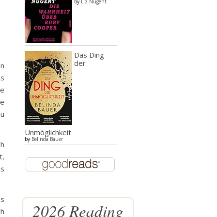
by
Liz Nugent
Das Ding
der
en
es
re
ne
zu
Unmöglichkeit
by
Belinda Bauer
ch
t,
ns
os
2026 Reading
ch