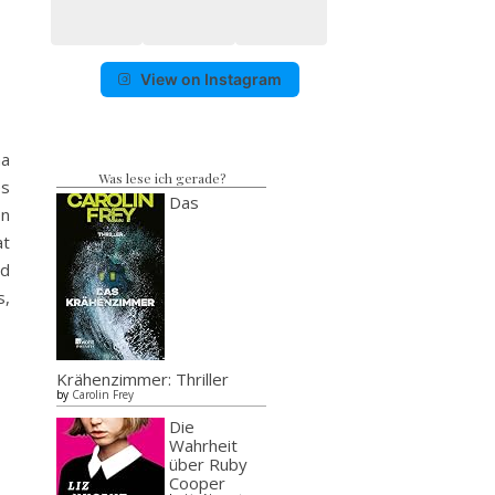
View on Instagram
ha
Was lese ich gerade?
es
Das
en
at
nd
s,
Krähenzimmer: Thriller
by
Carolin Frey
Die
Wahrheit
über Ruby
Cooper