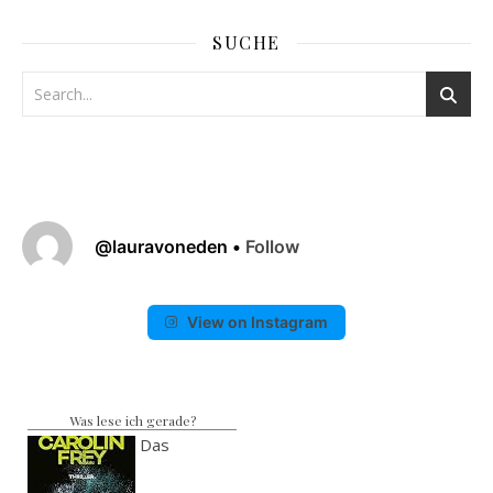
SUCHE
@
lauravoneden
•
Follow
View on Instagram
Was lese ich gerade?
Das