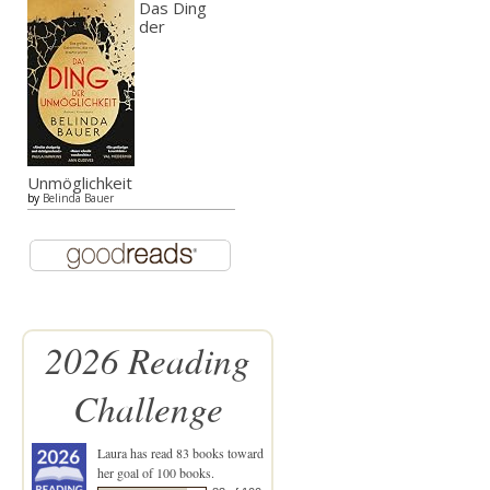
Das Ding
der
Unmöglichkeit
by
Belinda Bauer
2026 Reading
Challenge
Laura
has read 83 books toward
her goal of 100 books.