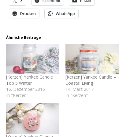
X
Facebook
E-Mail
Drucken
WhatsApp
Ähnliche Beiträge
[Kerzen] Yankee Candle
[Kerzen] Yankee Candle –
Top 5 Winter
Coastal Living
16. Dezember 2016
14. März 2017
In "Kerzen"
In "Kerzen"
[Kerzen] Yankee Candle –