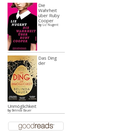
Die
Wahrheit
über Ruby
Cooper
by
Liz Nugent
Das Ding
der
Unmöglichkeit
by
Belinda Bauer