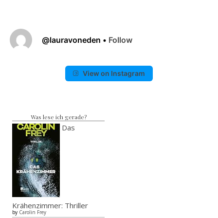
@
lauravoneden
•
Follow
View on Instagram
Was lese ich gerade?
Das
Krähenzimmer: Thriller
by
Carolin Frey