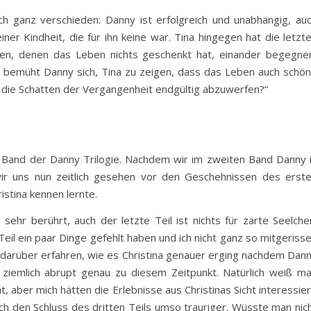
och ganz verschieden: Danny ist erfolgreich und unabhängig, au
er Kindheit, die für ihn keine war. Tina hingegen hat die letzt
iden, denen das Leben nichts geschenkt hat, einander begegne
lt bemüht Danny sich, Tina zu zeigen, dass das Leben auch schö
t, die Schatten der Vergangenheit endgültig abzuwerfen?“
e Band der Danny Trilogie. Nachdem wir im zweiten Band Danny 
wir uns nun zeitlich gesehen vor den Geschehnissen des erst
istina kennen lernte.
ehr berührt, auch der letzte Teil ist nichts für zarte Seelche
eil ein paar Dinge gefehlt haben und ich nicht ganz so mitgeriss
 darüber erfahren, wie es Christina genauer erging nachdem Dan
 ziemlich abrupt genau zu diesem Zeitpunkt. Natürlich weiß m
 aber mich hätten die Erlebnisse aus Christinas Sicht interessier
 den Schluss des dritten Teils umso trauriger. Wüsste man nic