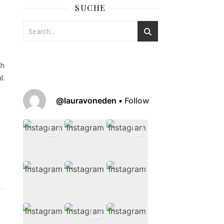
SUCHE
ch
l.
@
lauravoneden
•
Follow