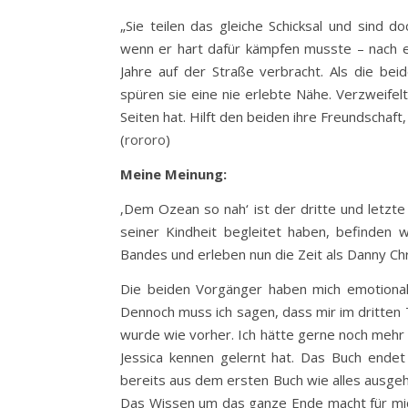
„Sie teilen das gleiche Schicksal und sind d
wenn er hart dafür kämpfen musste – nach ein
Jahre auf der Straße verbracht. Als die be
spüren sie eine nie erlebte Nähe. Verzweife
Seiten hat. Hilft den beiden ihre Freundschaf
(
rororo
)
Meine Meinung:
‚Dem Ozean so nah‘ ist der dritte und letzt
seiner Kindheit begleitet haben, befinden 
Bandes und erleben nun die Zeit als Danny Chr
Die beiden Vorgänger haben mich emotional s
Dennoch muss ich sagen, dass mir im dritten T
wurde wie vorher. Ich hätte gerne noch mehr
Jessica kennen gelernt hat. Das Buch endet
bereits aus dem ersten Buch wie alles ausgeht,
Das Wissen um das ganze Ende macht für mich