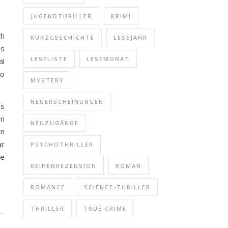
JUGENDTHRILLER
KRIMI
ch
KURZGESCHICHTE
LESEJAHR
as
LESELISTE
LESEMONAT
al
so
MYSTERY
NEUERSCHEINUNGEN
es
in
NEUZUGÄNGE
on
ar
PSYCHOTHRILLER
he
REIHENREZENSION
ROMAN
ROMANCE
SCIENCE-THRILLER
THRILLER
TRUE CRIME