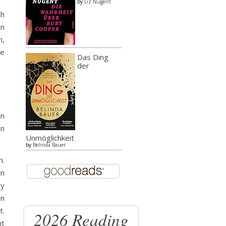
by
Liz Nugent
ch
en
n,
ne
Das Ding
der
in
en
Unmöglichkeit
by
Belinda Bauer
n.
en
ny
an
t.
2026 Reading
ht