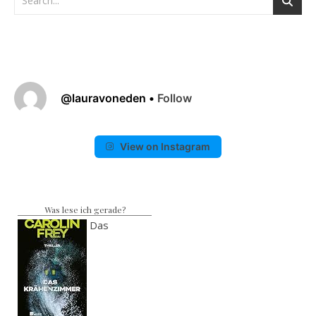
@
lauravoneden
•
Follow
View on Instagram
Was lese ich gerade?
Das