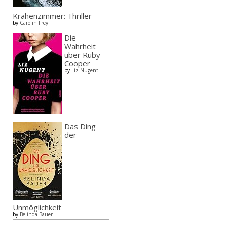
Krähenzimmer: Thriller
by
Carolin Frey
Die
Wahrheit
über Ruby
Cooper
by
Liz Nugent
Das Ding
der
Unmöglichkeit
by
Belinda Bauer