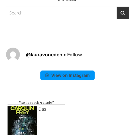
@
lauravoneden
•
Follow
View on Instagram
Was lese ich gerade?
Das