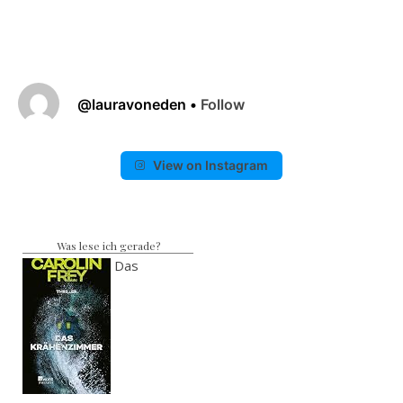
@
lauravoneden
•
Follow
View on Instagram
Was lese ich gerade?
Das