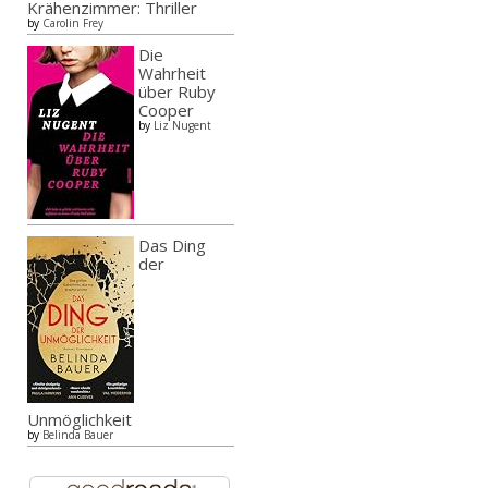
Krähenzimmer: Thriller
by
Carolin Frey
Die
Wahrheit
über Ruby
Cooper
by
Liz Nugent
Das Ding
der
Unmöglichkeit
by
Belinda Bauer