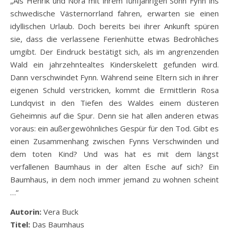
„Als Henrik und Nora mit ihrem fünfjährigen Sohn Fynn ins
schwedische Västernorrland fahren, erwarten sie einen
idyllischen Urlaub. Doch bereits bei ihrer Ankunft spüren
sie, dass die verlassene Ferienhütte etwas Bedrohliches
umgibt. Der Eindruck bestätigt sich, als im angrenzenden
Wald ein jahrzehntealtes Kinderskelett gefunden wird.
Dann verschwindet Fynn. Während seine Eltern sich in ihrer
eigenen Schuld verstricken, kommt die Ermittlerin Rosa
Lundqvist in den Tiefen des Waldes einem düsteren
Geheimnis auf die Spur. Denn sie hat allen anderen etwas
voraus: ein außergewöhnliches Gespür für den Tod. Gibt es
einen Zusammenhang zwischen Fynns Verschwinden und
dem toten Kind? Und was hat es mit dem längst
verfallenen Baumhaus in der alten Esche auf sich? Ein
Baumhaus, in dem noch immer jemand zu wohnen scheint
…“
Autorin:
Vera Buck
Titel:
Das Baumhaus