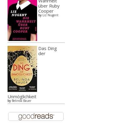
Wahrheit
über Ruby
Cooper
by
Liz Nugent
Das Ding
der
Unmöglichkeit
by
Belinda Bauer