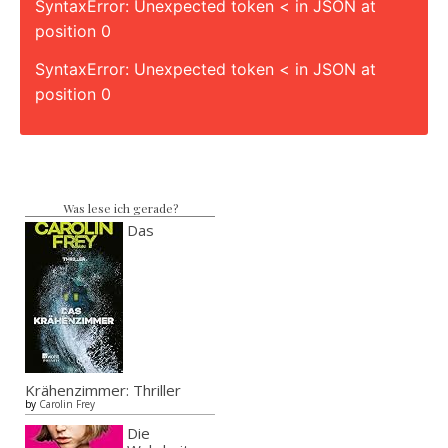
SyntaxError: Unexpected token < in JSON at
position 0
SyntaxError: Unexpected token < in JSON at
position 0
Was lese ich gerade?
Das
Krähenzimmer: Thriller
by
Carolin Frey
Die