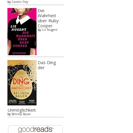
by
Carolin Frey
Die
Wahrheit
über Ruby
Cooper
by
Liz Nugent
Das Ding
der
Unmöglichkeit
by
Belinda Bauer