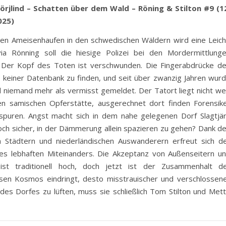
 Börjlind – Schatten über dem Wald – Röning & Stilton #9 (1
025)
en Ameisenhaufen in den schwedischen Wäldern wird eine Leic
via Rönning soll die hiesige Polizei bei den Mordermittlung
. Der Kopf des Toten ist verschwunden. Die Fingerabdrücke d
n keiner Datenbank zu finden, und seit über zwanzig Jahren wur
 niemand mehr als vermisst gemeldet. Der Tatort liegt nicht we
en samischen Opferstätte, ausgerechnet dort finden Forensik
tspuren. Angst macht sich in dem nahe gelegenen Dorf Slagtjä
 noch sicher, in der Dämmerung allein spazieren zu gehen? Dank d
 Städtern und niederländischen Auswanderern erfreut sich d
nes lebhaften Miteinanders. Die Akzeptanz von Außenseitern u
 ist traditionell hoch, doch jetzt ist der Zusammenhalt d
iesen Kosmos eindringt, desto misstrauischer und verschlossen
es Dorfes zu lüften, muss sie schließlich Tom Stilton und Met