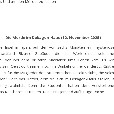
. Und um den Mörder zu fassen.
ji – Die Morde im Dekagon-Haus (12. November 2025)
e Insel in Japan, auf der vor sechs Monaten ein mysteriös
tattfand. Bizarre Gebäude, die das Werk eines seltsam
ind, der bei dem brutalen Massaker ums Leben kam. Es wi
s sein Geist dort immer noch im Dunkeln umherwandert … Gibt 
Ort für die Mitglieder des studentischen Detektivclubs, die solc
ben? Doch das Rätsel, dem sie sich im Dekagon-Haus stellen, i
als gewöhnlich. Denn die Studenten haben dem verstorben
as Kostbares entrissen. Nun sinnt jemand auf blutige Rache …