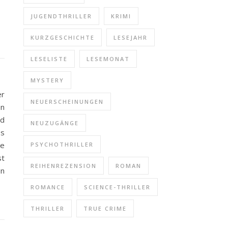
JUGENDTHRILLER
KRIMI
KURZGESCHICHTE
LESEJAHR
LESELISTE
LESEMONAT
MYSTERY
er
NEUERSCHEINUNGEN
en
rd
NEUZUGÄNGE
es
he
PSYCHOTHRILLER
st
REIHENREZENSION
ROMAN
en
ROMANCE
SCIENCE-THRILLER
THRILLER
TRUE CRIME