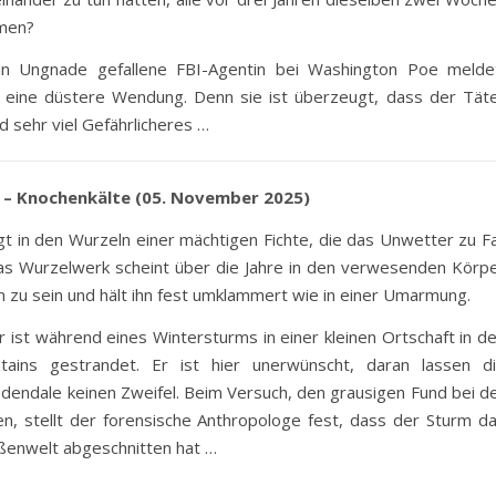
men?
 in Ungnade gefallene FBI-Agentin bei Washington Poe melde
l eine düstere Wendung. Denn sie ist überzeugt, dass der Tät
d sehr viel Gefährlicheres …
 – Knochenkälte (05. November 2025)
gt in den Wurzeln einer mächtigen Fichte, die das Unwetter zu Fa
as Wurzelwerk scheint über die Jahre in den verwesenden Körp
 zu sein und hält ihn fest umklammert wie in einer Umarmung.
r ist während eines Wintersturms in einer kleinen Ortschaft in d
ains gestrandet. Er ist hier unerwünscht, daran lassen d
endale keinen Zweifel. Beim Versuch, den grausigen Fund bei d
en, stellt der forensische Anthropologe fest, dass der Sturm d
ßenwelt abgeschnitten hat …