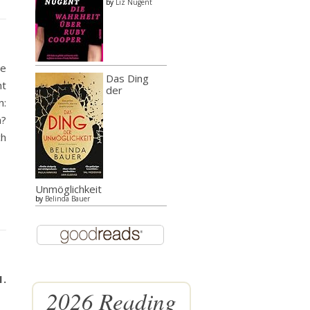
by
Liz Nugent
re
Das Ding
ht
der
n:
n?
ch
Unmöglichkeit
by
Belinda Bauer
1.
2026 Reading