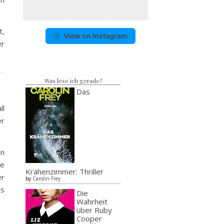
t,
View on Instagram
er
Was lese ich gerade?
Das
ll
er
en
ie
Krähenzimmer: Thriller
er
by
Carolin Frey
as
Die
Wahrheit
über Ruby
Cooper