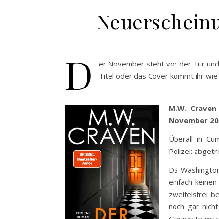
Neuerschein
D
er November steht vor der Tür und 
Titel oder das Cover kommt ihr wie
M.W. Craven 
November 20
Überall in Cum
Polizei: abget
DS Washington 
einfach keinen
zweifelsfrei b
noch gar nich
Geringste mite