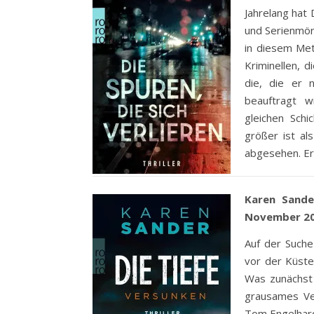
Jahrelang hat 
und Serienmör
in diesem Met
Kriminellen, 
die, die er n
beauftragt w
gleichen Sch
größer ist al
abgesehen. Er 
Karen Sande
November 20
Auf der Such
vor der Küste
Was zunächst 
grausames Ve
Tom Engelhardt