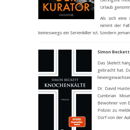
Urlaub genom
Als sich eine
nimmt der Fal
keineswegs ein Serienkiller ist. Sondern jeman
Simon Beckett
Das Skelett hän
gebracht hat. D
hineingewachsen
Dr. David Hunte
Cumbrian Mount
Bewohner von Ed
Polizei zu meld
Dorf von der Au