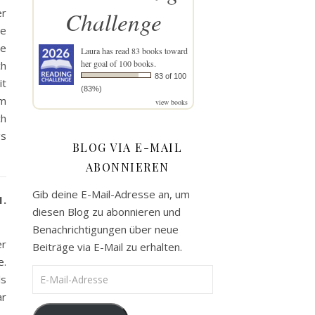
er
Challenge
te
ie
Laura
has read 83 books toward
her goal of 100 books.
ch
83 of 100
it
(83%)
em
view books
ch
gs
BLOG VIA E-MAIL
ABONNIEREN
Gib deine E-Mail-Adresse an, um
1.
diesen Blog zu abonnieren und
Benachrichtigungen über neue
er
Beiträge via E-Mail zu erhalten.
e.
E-Mail-Adresse
ls
ar