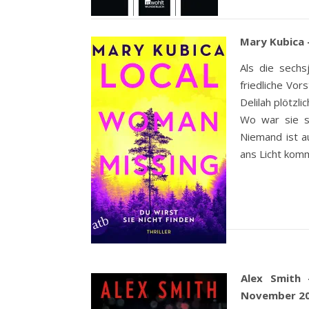
Mary Kubica 
Als die sechs
friedliche Vor
Delilah plötzl
Wo war sie s
Niemand ist a
ans Licht kom
Alex Smith 
November 20