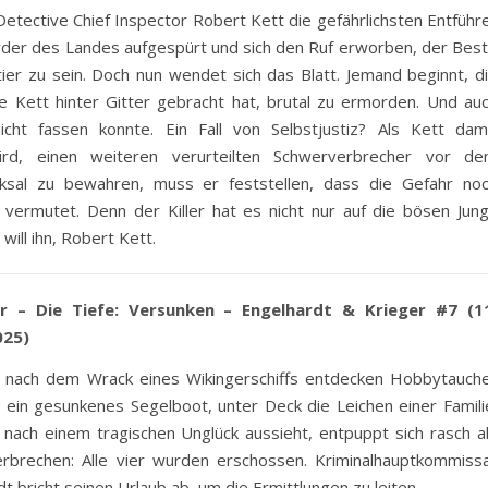
Detective Chief Inspector Robert Kett die gefährlichsten Entführ
der des Landes aufgespürt und sich den Ruf erworben, der Bes
ier zu sein. Doch nun wendet sich das Blatt. Jemand beginnt, d
die Kett hinter Gitter gebracht hat, brutal zu ermorden. Und au
icht fassen konnte. Ein Fall von Selbstjustiz? Als Kett dam
ird, einen weiteren verurteilten Schwerverbrecher vor d
icksal zu bewahren, muss er feststellen, dass die Gefahr no
s vermutet. Denn der Killer hat es nicht nur auf die bösen Jun
will ihn, Robert Kett.
r – Die Tiefe: Versunken – Engelhardt & Krieger #7 (1
25)
e nach dem Wrack eines Wikingerschiffs entdecken Hobbytauch
 ein gesunkenes Segelboot, unter Deck die Leichen einer Famili
nach einem tragischen Unglück aussieht, entpuppt sich rasch a
rbrechen: Alle vier wurden erschossen. Kriminalhauptkommiss
 bricht seinen Urlaub ab, um die Ermittlungen zu leiten.