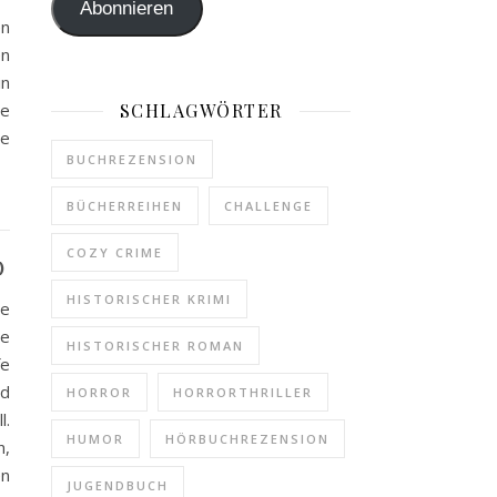
Abonnieren
en
en
in
he
SCHLAGWÖRTER
ie
BUCHREZENSION
BÜCHERREIHEN
CHALLENGE
COZY CRIME
)
HISTORISCHER KRIMI
ie
te
HISTORISCHER ROMAN
fe
nd
HORROR
HORRORTHRILLER
l.
HUMOR
HÖRBUCHREZENSION
n,
n
JUGENDBUCH