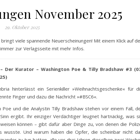
ungen November 2025
29. Oktober 2025
bringt viele spannende Neuerscheinungen! Mit einem Klick auf d
 immer zur Verlagsseite mit mehr Infos.
– Der Kurator – Washington Poe & Tilly Bradshaw #3 (0
25)
bria hinterlässt ein Serienkiller »Weihnachtsgeschenke« für d
rennte Finger und dazu die Nachricht »#BSC6«.
Poe und die Analystin Tilly Bradshaw stehen vor einem Fall, d
 Sinn ergibt. Ihr einziger Verdächtiger leugnet hartnäckig, was s
eweisen können – gibt dafür aber Dinge zu, von denen die Poliz
ts wusste. Und warum haben die Opfer, die scheinbar nicht d
inander zu tun hatten, alle vor drei Jahren dieselben zwei Woch