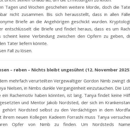
ten Tagen und Wochen geschehen weitere Morde, doch die Tat
bar nicht zusammen. Bis sich herausstellt, dass in allen Fäll
nonyme Briefe an die Angehörigen geschickt wurden. Kryptolog
r entschlüsselt die Briefe und findet heraus, dass es um Rac
s scheint keine Verbindung zwischen den Opfern zu geben, d
en Täter liefern könnte.
n Fall zu lösen.
bsen – røben – Nichts bleibt ungesühnt (12. November 2025
em mehrfach verurteilten Vergewaltiger Gordon Nimb zwingt d
nya Nielsen, in Nimbs dunkle Vergangenheit einzutauchen. Die Lis
e ein Rachemotiv haben könnten, ist lang. Tanya findet keine Hil
gesetzten und Mentor Jakob Nordsted, der sich im Krankensta
d gehört Nordsted selbst zu den Verdächtigen in dem Mordfal
 ihrem neuen Kollegen Kadeem Forrashi muss Tanya versuche
tbaren Opfer von Nimb zu finden. Um Nordsteds Name