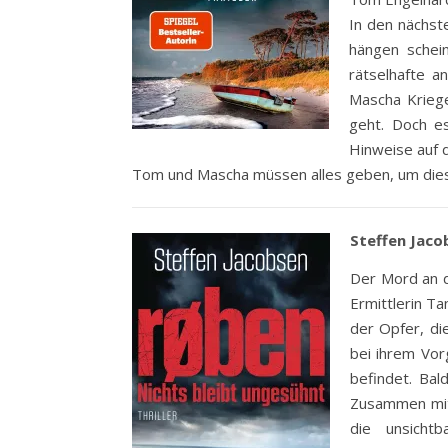
In den nächs
hängen schein
rätselhafte a
Mascha Kriege
geht. Doch e
Hinweise auf d
Tom und Mascha müssen alles geben, um diese
Steffen Jaco
Der Mord an d
Ermittlerin Ta
der Opfer, di
bei ihrem Vor
befindet. Bal
Zusammen mit
die unsich