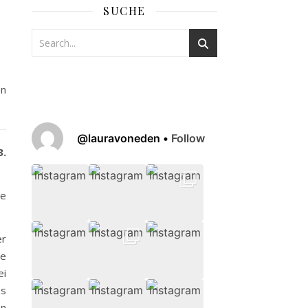
SUCHE
en
@
lauravoneden
•
Follow
3.
ie
er
ie
ei
as
en