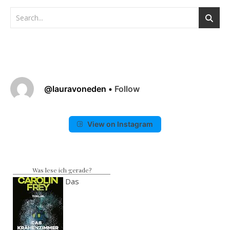
@
lauravoneden
•
Follow
View on Instagram
Was lese ich gerade?
Das