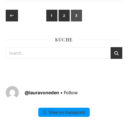
1
2
3
SUCHE
@
lauravoneden
•
Follow
View on Instagram