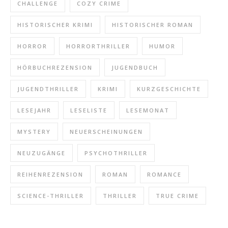
CHALLENGE
COZY CRIME
HISTORISCHER KRIMI
HISTORISCHER ROMAN
HORROR
HORRORTHRILLER
HUMOR
HÖRBUCHREZENSION
JUGENDBUCH
JUGENDTHRILLER
KRIMI
KURZGESCHICHTE
LESEJAHR
LESELISTE
LESEMONAT
MYSTERY
NEUERSCHEINUNGEN
NEUZUGÄNGE
PSYCHOTHRILLER
REIHENREZENSION
ROMAN
ROMANCE
SCIENCE-THRILLER
THRILLER
TRUE CRIME