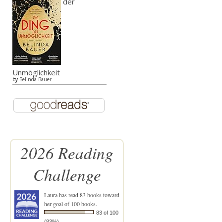
der
Unmöglichkeit
by
Belinda Bauer
2026 Reading
Challenge
Laura
has read 83 books toward
her goal of 100 books.
83 of 100
(83%)